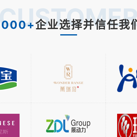
CUSTOME
1000+
企业选择并信任我