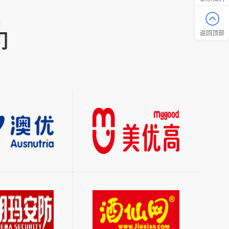
R
返回顶部
们