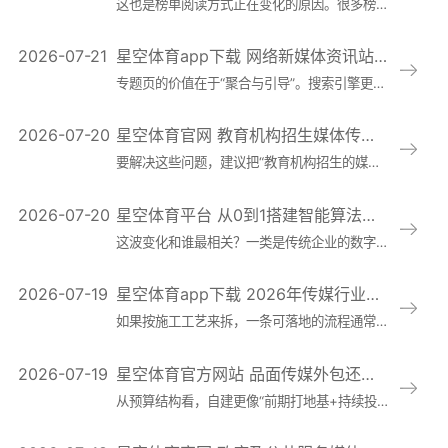
这也是榜单阅读方式正在变化的原因。很多榜单会给出模型能力、行业覆盖、响应速度等维度，但对企业决策更关键的是“维护成本曲线”。短期看，几家产品都能达到可用
2026-07-21
星空体育app下载 网络新媒体资讯站SEO实战：用专题页串联热点与长尾词，提升收录、停留与转化
专题页的价值在于“聚合与引导”。搜索引擎更容易理解一个主题下内容的完整性与更新活跃度，用户也更容易在同一入口获得连续阅读的路径。与其让热点稿各自为战，不
2026-07-20
星空体育官网 教育机构招生媒体传播解决方案拆解：内容引流、直播转化到合规风控一条链路
要解决这些问题，建议把“教育机构招生的媒体传播解决方案：内容引流、直播转化与合规风险提示”拆成一条可执行的闭环：内容引流—私域承接—直播转化—成交与复购
2026-07-20
星空体育平台 从0到1搭建智能算法项目：需求梳理、数据治理与上线流程的最新实践与行业趋势
这波变化和谁最相关？一类是传统企业的数字化团队，另一类是创业公司或业务线里的创新小组。大家都在面对同样问题：技术选择越来越多，但预算、时间和容错空间并没
2026-07-19
星空体育app下载 2026年传媒行业趋势：自然语言处理在新闻生产中的应用，正从自动摘要迈向全流程审
如果按施工工艺来拆，一条可落地的流程通常是：选题与素材入池、自动摘要初稿、标题多版本生成、事实一致性与风险词审核、编辑复核与发布回写。第一步看似简单，实
2026-07-19
星空体育官方网站 品面传媒外包还是自建团队？从预算结构、交付效率与合规风险做一次选型对比
从预算结构看，自建更像“前期打地基+持续投入”。一次性投入包括设备、软件与账号体系搭建、模板与规范建设；持续成本则是核心人力的薪酬与管理成本，以及培训、