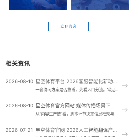
立即咨询
相关资讯
2026-08-10
星空体育平台 2026客服智能化新动态：人工智能技术客服机器人与人工坐席协同方案设计及效果评估 - 副本 (3)
一套协同方案是否靠谱，先看入口分流。常见做法有两种：一种是“先机后人”，即机器人先接待、再按规则转人工，优势是效率高、成本可控；另一种是“分层并行”，在
2026-08-10
星空体育官方网站 媒体传播场景下的AI工具应用对比：脚本生成、剪辑配音到审校风控如何选 - 副本
从“内容生产链”看，脚本环节决定信息框架与叙事路线，最怕跑题、事实依赖不清和风格漂移；制作环节决定可看性与交付速度，最怕素材混乱、跨平台规格反复返工；审
2026-07-21
星空体育官网 2026人工智能翻译产品横评：专业术语准确率与团队协作能力最新榜单与厂商动态