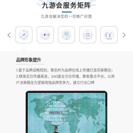
SERVICE
九游会服务矩阵
九游会解决您的一切推广问题
品牌形象提升
新闻媒
1.基于品牌战略规划，策划并为品牌在线上传播打造完善路径；
1.通过
2.精准定位传播渠道，360度全方位传播，聚焦重点平台，以用
媒体平台
户决策路径为逻辑增强品牌竞争力，建立行业口碑
品牌核心价
放/拉升优