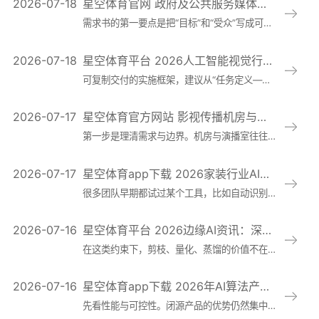
2026-07-18
星空体育官网 政府及公共服务媒体制作项目怎么招标：需求书撰写要点、评分指标设计与验收标准清单
需求书的第一要点是把“目标”和“受众”写成可验证的表达。建议用场景描述：面向谁（市民、企业、来访人员、内部员工等）、在什么渠道触达（政务号、户外屏、办事
2026-07-18
星空体育平台 2026人工智能视觉行业资讯：项目从试点到规模化复制的实战教程——团队配置、数据
可复制交付的实施框架，建议从“任务定义—场景分层—方案装配—验收闭环”推进。任务定义阶段要写清业务动作，而不是只写算法指标，例如告警由谁处理、多久闭环、
2026-07-17
星空体育官方网站 影视传播机房与演播室施工工艺详解：声学处理、灯光布线与安全规范全流程要点
第一步是理清需求与边界。机房与演播室往往同时存在，但目标不同：演播室追求可控的声场和低噪声环境，机房更关注供电、散热、稳定性和可维护性。选购前至少要明确
2026-07-17
星空体育app下载 2026家装行业AI运用新动态：从户型识别到施工排期，智能化落地进入提效期
很多团队早期都试过某个工具，比如自动识别户型图、快速出报价、工地进度看板，但单点效率提升不等于结果提升。真正可落地的路径，是把户型识别、报价生成、施工排
2026-07-16
星空体育平台 2026边缘AI资讯：深度学习模型压缩教程走向实战，剪枝、量化与蒸馏如何加速摄像
在这类约束下，剪枝、量化、蒸馏的价值不在概念，而在可控取舍。剪枝的核心是删掉低贡献参数或通道，减少冗余计算，优点是对推理图结构友好时可直接提速；边界在于
2026-07-16
星空体育app下载 2026年AI算法产品选型新动向：开源与闭源在性能、安全、服务与总拥有成本上的最
先看性能与可控性。闭源产品的优势仍然集中在开箱即用和持续迭代效率：接口标准化、文档成熟、上线路径短，适合希望快速验证业务价值的团队。尤其在客服、内容辅助