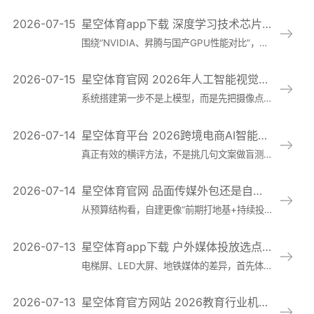
2026-07-15
星空体育app下载 深度学习技术芯片怎么选：NVIDIA、昇腾与国产GPU性能对比及2026年市场趋
围绕“NVIDIA、昇腾与国产GPU性能对比”，建议用“生态+效率+风险”三层框架判断。NVIDIA的核心优势仍在生态完整度与通用性：主流框架、工具链、
2026-07-15
星空体育官网 2026年人工智能视觉在建筑工地安全监管加速落地：高空作业识别与违规预警系统进入
系统搭建第一步不是上模型，而是先把摄像点位规划做对。应围绕“高处临边、脚手架通道、塔吊作业半径、材料吊运落点”等高风险区域建立主视角，再用辅助视角补足遮
2026-07-14
星空体育平台 2026跨境电商AI智能翻译工具横评：术语准确率、SaaS_API部署成本与团队
真正有效的横评方法，不是挑几句文案做盲测，而是按完整业务链路打分：术语一致性、上下文理解、多语种覆盖、工作流接入能力、可控性与风险管理。术语一致性看同一
2026-07-14
星空体育官网 品面传媒外包还是自建团队？从预算结构、交付效率与合规风险做一次选型对比
从预算结构看，自建更像“前期打地基+持续投入”。一次性投入包括设备、软件与账号体系搭建、模板与规范建设；持续成本则是核心人力的薪酬与管理成本，以及培训、
2026-07-13
星空体育app下载 户外媒体投放选点与效果评估指南：电梯屏、LED大屏、地铁媒体的覆盖人群与场景差异
电梯屏、LED大屏、地铁媒体的差异，首先体现在人群与场景的天然属性。电梯屏通常位于社区与写字楼的垂直动线中，用户高频出现但停留时间短，信息更适合“短句+
2026-07-13
星空体育官方网站 2026教育行业机器学习应用趋势：个性化学习系统从试点到规模化落地的关键变化